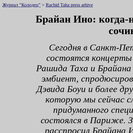
Журнал "Колодец"
>
Rachid Taha press arhive
Брайан Ино: когда-
сочи
Сегодня в Санкт-Пет
состоятся концерты
Рашида Таха и Брайана 
эмбиент, спродюсиров
Дэвида Боуи и более дру
которую мы сейчас с
придуманного специ
состоялся в Париже. 
расспросил Брайана И