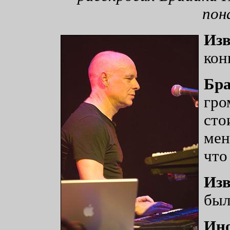
пон
Изв
кон
Бра
гро
сто
мен
что
Изв
был
Ино