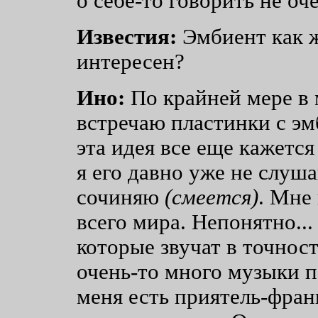
о себе-то говорить не оч
Известия:
Эмбиент как 
интересен?
Ино:
По крайней мере в 
встречаю пластинки с эм
эта идея все еще кажетс
я его давно уже не слушаю
сочиняю
(смеется)
. Мне
всего мира. Непонятно..
которые звучат в точност
очень-то много музыки п
меня есть приятель-фран