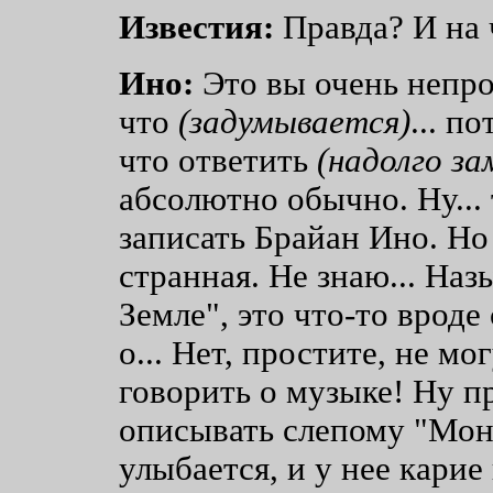
Известия:
Правда? И на 
Ино:
Это вы очень непро
что
(задумывается)
... п
что ответить
(надолго за
абсолютно обычно. Ну...
записать Брайан Ино. Но 
странная. Не знаю... На
Земле", это что-то врод
о... Нет, простите, не м
говорить о музыке! Ну пр
описывать слепому "Мону
улыбается, и у нее карие