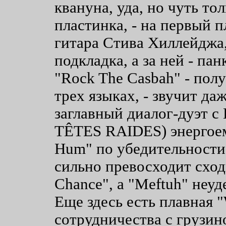
квануна, уда, но чуть то
пластинка, - на первый 
гитара Стива Хиллейджа,
подкладка, а за ней - па
"Rock The Casbah" - по
трех языках, - звучит д
заглавный диалог-дуэт с
TÊTES RAIDES) энергоем
Hum" по убедительности 
сильно превосходит сход
Chance", а "Meftuh" неуд
Еще здесь есть плавная "
сотрудничества с грузин