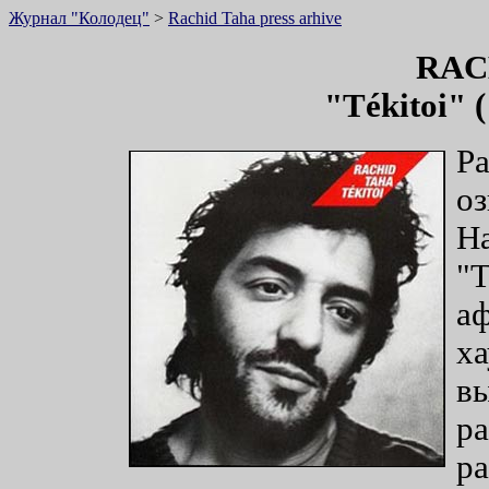
Журнал "Колодец"
>
Rachid Taha press arhive
RAC
"Tékitoi" 
Ра
оз
На
"T
аф
ха
вы
ра
р