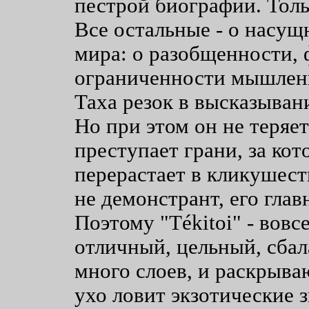
пестрой биографии. Толь
Все остальные - о насу
мира: о разобщенности,
ограниченности мышлени
Таха резок в высказыван
Но при этом он не теряет
преступает грани, за ко
перерастает в кликушест
не демонстрант, его глав
Поэтому "Tékitoi" - вовс
отличный, цельный, сба
много слоев, и раскрыва
ухо ловит экзотические з