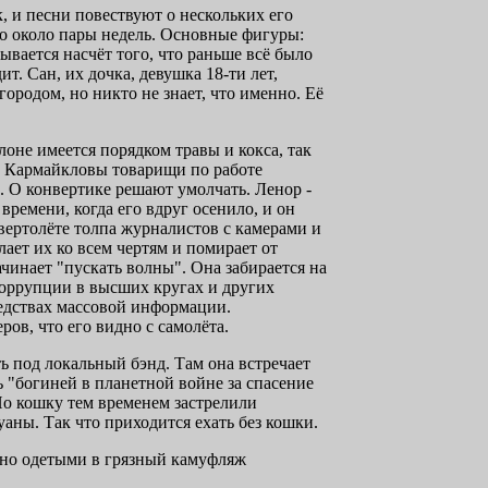
 и песни повествуют о нескольких его
то около пары недель. Основные фигуры:
ывается насчёт того, что раньше всё было
. Сан, их дочка, девушка 18-ти лет,
городом, но никто не знает, что именно. Её
оне имеется порядком травы и кокса, так
да Кармайкловы товарищи по работе
. О конвертике решают умолчать. Ленор -
времени, когда его вдруг осенило, и он
 вертолёте толпа журналистов с камерами и
ет их ко всем чертям и помирает от
ачинает "пускать волны". Она забирается на
коррупции в высших кругах и других
едствах массовой информации.
ров, что его видно с самолёта.
ть под локальный бэнд. Там она встречает
ть "богиней в планетной войне за спасение
 Но кошку тем временем застрелили
ны. Так что приходится ехать без кошки.
ивно одетыми в грязный камуфляж