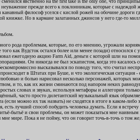
one сменился явственно на the first take is the only one, что прин
 - неуважение прежде всего к поклонникам, которые с надеждой
 канавный философ уселся с кислой рожей на обочине дороги гд
ой книжке. Но в кармане залатанных джинсов у него где-то милли
льбом.
ного рода проблемам, которые, по его мнению, угрожали корням 
е того как Вудсток остался более или менее позади) относился 
изовал ежегодную акцию Farm Aid, деньги с которой шли на пом
рпорациями. Он никогда не был эскапистом, когда это касалось
 и бескомпромиссно высказывался по поводу того, что считал нес
 происходит в Штатах при Буше, и что экологическая ситуация - 
с любовью и болью нарисовал несколько персонажей, которых мо
ством, и то, как их жизни сминаются под напором неких равнод
ростых словах и звуках, используя метафоры и аллегории только 
ённый, часто просто дилетантский музыкальный язык обрамляет
 (если можно их так назвать) не сходятся в итоге в каком-либо 
ся, есть лучший способ побудить человека думать. Если я встре
ё житьё-бытьё и свои проблемы, он может показаться мне наивн
не мире. Пока я не пойму, что он говорит точь-в-точь о том же,