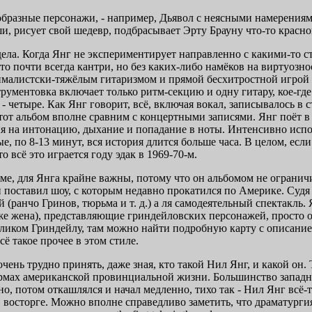
образные персонажи, - например, Дьявол с неясными намерениям
ши, рисует свой шедевр, подбрасывает Эрту Брауну что-то краснов
дела. Когда Янг не экспериментирует направленно с какими-то с
 это почти всегда кантри, но без каких-либо намёков на виртуозн
листски-тяжёлым гитаризмом и прямой бесхитростной игрой е
ментовка включает только ритм-секцию и одну гитару, кое-где
 четыре. Как Янг говорит, всё, включая вокал, записывалось в с
этот альбом вполне сравним с концертными записями. Янг поёт 
ия на интонацию, дыхание и попадание в ноты. Интенсивно исп
 по 8-13 минут, вся история длится больше часа. В целом, есл
о всё это играется году эдак в 1969-70-м.
ме, для Янга крайне важны, потому что он альбомом не ограничи
 поставил шоу, с которым недавно прокатился по Америке. Судя
ранчо Гринов, тюрьма и т. д.) а ля самодеятельный спектакль. Я
аже жена), представляющие гриндейловских персонажей, просто 
иком Гриндейлу, там можно найти подробную карту с описанием
сё такое прочее в этом стиле.
чень трудно принять, даже зная, кто такой Нил Янг, и какой он.
рмах американской провинциальной жизни. Большинство западны
, потом откашлялся и начал медленно, тихо так - Нил Янг всё-та
л в восторге. Можно вполне справедливо заметить, что драматурги