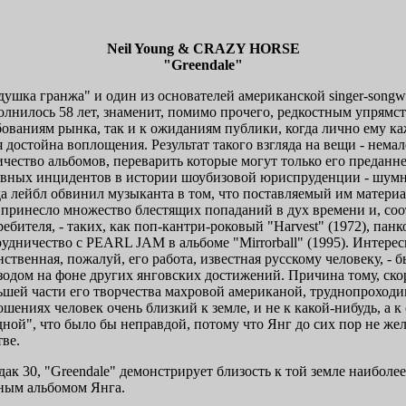
Neil Young & CRAZY HORSE
"Greendale"
душка гранжа" и один из основателей американской singer-songwrit
олнилось 58 лет, знаменит, помимо прочего, редкостным упрямс
бованиям рынка, так и к ожиданиям публики, когда лично ему к
я достойна воплощения. Результат такого взгляда на вещи - нема
ичество альбомов, переварить которые могут только его предан
авных инцидентов в истории шоубизовой юриспруденции - шумна
да лейбл обвинил музыканта в том, что поставляемый им матери
 принесло множество блестящих попаданий в дух времени и, соот
ребителя, - таких, как поп-кантри-роковый "Harvest" (1972), панк
рудничество с PEARL JAM в альбоме "Mirrorball" (1995). Интерес
нственная, пожалуй, его работа, известная русскому человеку, -
зодом на фоне других янговских достижений. Причина тому, ско
ьшей части его творчества махровой американой, труднопроходи
ошениях человек очень близкий к земле, и не к какой-нибудь, а к
дной", что было бы неправдой, потому что Янг до сих пор не жел
ве.
 эдак 30, "Greendale" демонстрирует близость к той земле наибол
ным альбомом Янга.