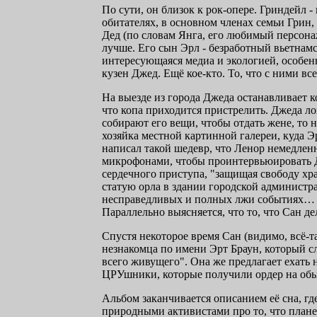
По сути, он близок к рок-опере. Гриндейл
обитателях, в основном членах семьи Грин
Дед (по словам Янга, его любимый персонаж
лучше. Его сын Эрл - безработный вьетнамс
интересующаяся медиа и экологией, особенно
кузен Джед. Ещё кое-кто. То, что с ними в
На выезде из города Джеда останавливает к
что копа приходится пристрелить. Джеда ло
собирают его вещи, чтобы отдать жене, то 
хозяйка местной картинной галереи, куда Э
написал такой шедевр, что Ленор немедленн
микрофонами, чтобы проинтервьюировать Де
сердечного приступа, "защищая свободу хра
статую орла в здании городской администр
несправедливых и полных лжи событиях… О
Параллельно выясняется, что то, что Сан де
Спустя некоторое время Сан (видимо, всё-т
незнакомца по имени Эрт Браун, который сло
всего живущего". Она же предлагает ехать н
ЦРУшники, которые получили ордер на обы
Альбом заканчивается описанием её сна, гд
природными активистами про то, что планет