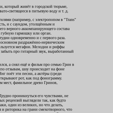
и, который живёт в городской тюрьме,
ато-светящееся в питьевую воду и т. д.
тилями (например, с электропопом в "Trans"
ость, и с саундом, утолщённым и
го верного аккомпанирующего состава
 губную гармошку или орган.
тудии одновременно и с первого раза.
в основном раздражённо-нервическим
ользуется мегафон. Мелодии и риффы
и забыть про гитарный звук, выработанный
лся, а снял ещё и фильм про семью Грин в
 по отзывам, шоу происходит на фоне
нг поёт эти песни, а актёры (среди
открывают рот, как под фонограмму.
 мест, фамильное древо Гринов,
 Трудно проникнуться его чувствами, не
х рецензий выглядели так, как будто
ки, один из великих, но что делать,
я и риторика на грани смехотворного, что