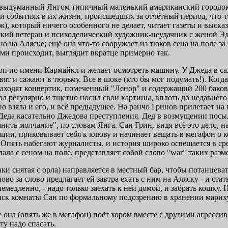
 - выдуманный Янгом типичный маленький американский городок,
, и событиях в их жизни, происшедших за отчётный период, что-
), который ничего особенного не делает, читает газеты и высказ
кий ветеран и психоделический художник-неудачник с женой Эдит
 на Аляске; ещё она что-то сооружает из тюков сена на поле за 
семи происходит, выглядит вкратце примерно так.
оп по имени Кармайкл и желает осмотреть машину. У Джеда в сал
вят и сажают в тюрьму. Все в шоке (кто бы мог подумать!). Ког
находят конвертик, помеченный "Ленор" и содержащий 200 баков
рл регулярно и тщетно носил свои картины, вплоть до недавнего 
о взяла и его, и всё предыдущее. На ранчо Гринов прилетает на
да касательно Джедова преступления. Дед в возмущении посыла
нить молчание", по словам Янга. Сан Грин, видя всё это дело, н
ации, приковывает себя к клюву и начинает вещать в мегафон о 
пять набегают журналисты, и история широко освещается в ср
лала с сеном на поле, представляет собой слово "war" таких разме
аки снятая с орла) направляется в местный бар, чтобы потанцева
во за слово предлагает ей завтра ехать с ним на Аляску - и ста
емедленно, - надо только заехать к ней домой, и забрать кошку.
ск комнаты Сан по формальному подозрению в хранении марихуа
е она (опять же в мегафон) поёт хором вместе с другими агресс
у надо спасать.