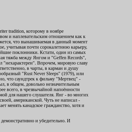
er tradition, которому в ноябре
твом и наплевательским отношением как к
ажется, что вынашиваемая в данный момент
лое, учитывая почти сорокалетнюю карьеру,
нейшие поклонники. Кстати, один из самых
я тяжба между Янгом и "Geffen Records",
ал "нехарактерен". Впрочем, мировую славу
ветственно, в чарты, в карман и душу
ообразный "Rust Never Sleeps" (1979), или
но, что саундтрек к фильму "Мертвец" -
 был, в общем, довольно незначительным
рее всего, в чрезвычайной напоённости
мой для нашего слушателя. Янг - во многих
 своей, американской. Чуть не написал -
ает менять канадское гражданство, хотя и
ее демонстративно и убедительно. И