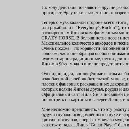
По ходу действия появляются другие разно
протирает Эрлу очки - так, что он, прозрев
Теперь о музыкальной стороне всего этого 
или рокабилли в "Everybody's Rockin'"), то
расширенным Янговским фирменным минима
CRAZY HORSE. В большинстве песен инстру
Максимальное количество аккордов в песне -
Очень похоже, - по корявости исполнения 
голосом, часто не обращая особого вниман
рудиментарно-традиционные, песни длинные,
Янгом в 90-х, можно вполне представить, чт
Очевидно, идеи, воплощённые в этом альбо
излюбленной своей любительской манере, и
плоских фанерных раскрашенных декораций (
которых всякие Янговы друзья, роудиз и д
Официальный сайт Нила Янга посвящён цел
посмотреть на картины в галерее Ленор, и в
Мне несложно представить, что эту работу о
будучи глубоко осведомлённым о духе и фо
критик, послушав, сперва замолчал смущённо
сказать-то надо... Лишь "Guitar Player" бы