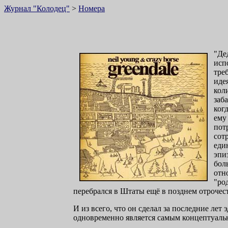
Журнал "Колодец"
>
Номера
"Де
исп
тре
иде
кол
заб
ког
ему
пот
сот
еди
эпи
бол
отн
"ро
перебрался в Штаты ещё в позднем отрочест
И из всего, что он сделал за последние лет
одновременно является самым концептуаль