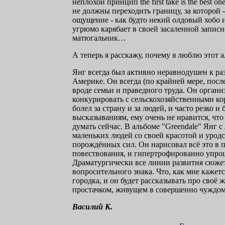
неплохой принцип the first take is the best 
не должны переходить границу, за которой
ощущение - как будто некий олдовый хобо и
угрюмо карябает в своей засаленной записн
матюгальник…
А теперь я расскажу, почему я люблю этот а
Янг всегда был активно неравнодушен к раз
Америке. Он всегда (по крайней мере, посл
вроде семьи и праведного труда. Он орган
конкурировать с сельскохозяйственными ко
болел за страну и за людей, и часто резко
высказываниям, ему очень не нравится, что
думать сейчас. В альбоме "Greendale" Янг 
маленьких людей со своей красотой и урод
порождённых сил. Он нарисовал всё это в п
повествования, и гипертрофированно упрощ
Драматургически все линии развития сюжета
вопросительного знака. Что, как мне кажет
городка, и он будет рассказывать про сво
простачком, живущем в совершенно чуждом м
Василий К.