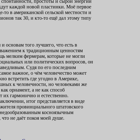
ципы спонтанности, простоты и сырой энергии
 ждут каждой новой пластинки. Моё первое
е-то в американской сельской местности и
онов так 30, и кто-то ещё дал этому типу
и основам того лучшего, что есть в
с уважением к традиционным ценностям
ощь мелким фермерам, которые не могли
 социальных или политических вопросов, он
праведливым. Судя по его последним
самое важное, о чём человечество может
жно встретить где угодно в Америке,
ушных к человечности, но человеками же
как орнамент, а не как способ
 их гармонично и естественно.
заключении, итог представляется в виде
чу жителя провинциального штатовского
ым недообразованным косноязычным
 что не даёт покоя моей душе.