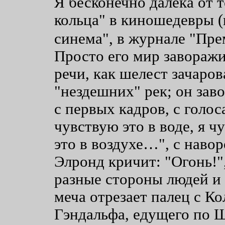
Я бесконечно далека от т
кольца" в киношедевры (
синема", в журнале "Пре
Просто его мир заворажи
речи, как шелест зачаро
"нездешних" рек; он зав
с первых кадров, с голос
чувствую это в воде, я ч
это в воздухе…", с наво
Элронд кричит: "Огонь!"
разные стороны людей и 
меча отрезает палец с К
Гэндальфа, едущего по Ш