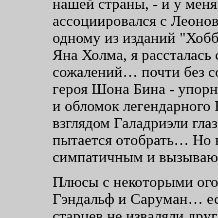
нашей страны, - и у меня,
ассоциировался с Леоно
одному из изданий "Хобб
Яна Холма, я рассталась 
сожалений… почти без со
героя Шона Бина - упорн
и обломок легендарного 
взглядом Галадриэли глаз
пытается отобрать… Но в
симпатичным и вызываю
Плюсы с некоторыми ого
Гэндальф и Саруман… ес
старцев не изваляли друг