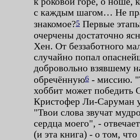
к роковой горе, о ноше, 
с каждым шагом… Не прав
5
знакомое?
Первые этапы
очерчены достаточно ясн
Хен. От беззаботного мал
случайно попал опаснейш
добровольно взявшему на
6
обречённую
- миссию. "
хоббит может победить С
Кристофер Ли-Саруман у
"Твои слова звучат мудр
сердца моего", - отвеча
(и эта книга) - о том, ч