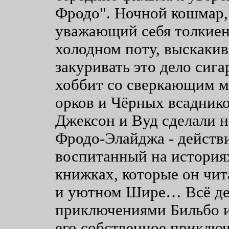
Фродо". Ночной кошмар, 
уважающий себя толкиен
холодном поту, выскакив
закуривать это дело сига
хоббит со сверкающим м
орков и Чёрных всадников
Джексон и Вуд сделали 
Фродо-Элайджа - действ
воспитанный на история
книжках, которые он чит
и уютном Шире… Всё де
приключениями Бильбо и
его собственное приключ