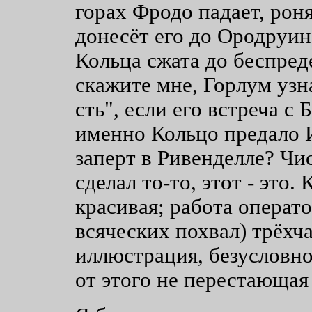
горах Фродо падает, роня
донесёт его до Ородруин
Кольца сжата до беспреде
скажите мне, Горлум узна
сть", если его встреча с
именно Кольцо предало 
заперт в Ривенделле? Чис
сделал то-то, этот - это.
красивая; работа операт
всяческих похвал) трёхч
иллюстрация, безусловно,
от этого не перестающая