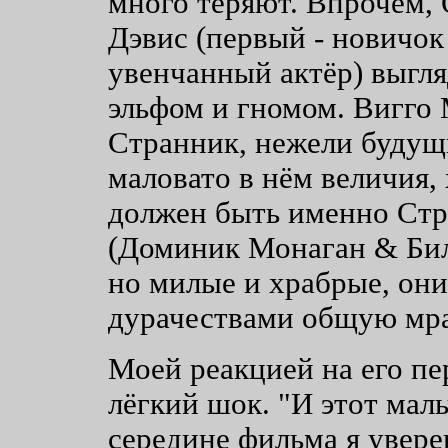
много теряют. Впрочем,
Дэвис (первый - новичок
увенчанный актёр) выгл
эльфом и гномом. Вигго 
Странник, нежели будущи
маловато в нём величия, 
должен быть именно Ст
(Доминик Монаган & Билл
но милые и храбрые, он
дурачествами общую мр
Моей реакцией на его пе
лёгкий шок. "И этот маль
середине фильма я увере