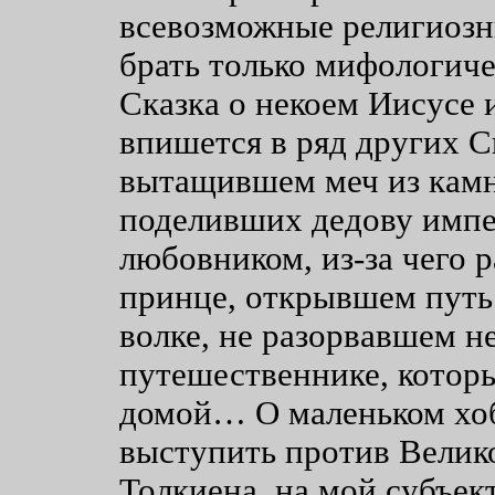
всевозможные религиозны
брать только мифологич
Сказка о некоем Иисусе 
впишется в ряд других Ск
вытащившем меч из камня
поделивших дедову импе
любовником, из-за чего р
принце, открывшем путь 
волке, не разорвавшем н
путешественнике, которы
домой… О маленьком хоб
выступить против Велико
Толкиена, на мой субъек